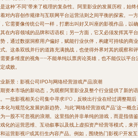
正是这种“不同”带来了梳理的复杂性。阿里影业的发展历程，始终
随着对内容创作规律与互联网平台运营法则之间平衡的探索。一
面，它需要像传统公司一样，打磨出叫好又叫座的影视作品，以
立其在内容领域的品牌和话语权；另一方面，它又必须发挥其平
优势，通过数据洞察用户偏好，赋能行业伙伴，构建可持续的商
模式。这条双线并行的道路充满挑战，也使得外界对其的观察和
价需要多维度的视角——不能单纯以票房论英雄，也不能仅以平台
量定成败。
行业新景：影视公司IPO与网络经营游戏产品浪潮
近期资本市场的新动态，为观察阿里影业及整个行业提供了新的
境。一批影视相关公司集中寻求IPO，反映出行业在经过调整期后
资本化与规范化发展的新趋势。与此“网络经营游戏产品”这一概念
成为一股不可忽视的浪潮。这里指的并非单纯的游戏，而是指借
游戏化的运营思维、互动叙事以及线上虚拟资产经营等模式，来
和运营影视IP或其衍生内容产品。例如，围绕热门影视IP开发