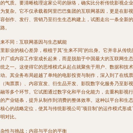
同的气质。要清晰梳理这家公司的脉络，确实比分析传统影视企
更为复杂。它不仅承载着阿里巴巴集团的互联网基因，更是在影
内容创作、发行、营销乃至衍生生态构建上，试图走出一条全新
道路。
生来不同：互联网基因与生态赋能
阿里影业的核心差异，根植于其“生来不同”的出身。它并非从传统
制片厂或内容工作室成长起来，而是脱胎于中国最大的互联网生
系统之一。这使得它的思维模式从起点就聚焦于用户、数据和技
驱动。其业务布局超越了单纯的电影投资与制作，深入到了在线
务（淘票票）、内容宣发、衍生品开发、影院数字化服务乃至影
金融等多个环节。它试图通过数字化和平台化能力，去重构影视
业的产业链条，提升从制作到消费的整体效率。这种以平台和生
为核心的战略定位，使其与传统影视公司“项目制”的运作模式形成
鲜明对比。
复杂性与挑战：内容与平台的平衡