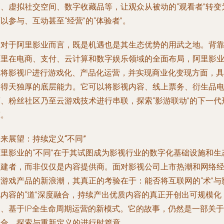
剧、虚拟社交空间、数字收藏品等，让观众从被动的“观看者”转变
以参与、互动甚至“经营”的“体验者”。
这对于阿里影业而言，既是机遇也是其生态优势的用武之地。背
阿里在电商、支付、云计算和数字娱乐领域的全面布局，阿里影
在将影视IP进行游戏化、产品化运营，并实现商业化变现方面，具
备得天独厚的底层能力。它可以将影视内容、线上票务、衍生品
商、粉丝社区乃至云游戏技术进行串联，探索“影游联动”的下一代
态。
来展望：持续定义“不同”
阿里影业的“不同”在于其试图成为影视行业的数字化基础设施和生
构建者，而非仅仅是内容提供商。面对影视公司上市热潮和网络
营游戏产品的新浪潮，其真正的考验在于：能否将互联网的“术”与
视内容的“道”深度融合，持续产出优质内容的真正开创出可规模化
的、基于IP全生命周期运营的新模式。它的故事，仍然是一部关于
融合、探索与重新定义的进行时篇章。