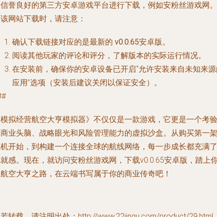
过信誉良好的第三方安卓游戏平台进行下载，例如
安粉丝游戏网
在该网站下载时，请注意：
确认下载链接对应的是最新的
v0.0.65安卓版
。
阅读其他玩家的评论和评分，了解版本的实际运行情况。
在安装前，确保你的安卓设备已开启“允许安装来自未知来源
应用”选项（安装后建议关闭以保证安全）。
##
《模拟经营航空大亨模拟器》不仅仅是一款游戏，它更是一个考
你商业头脑、战略眼光和风险管理能力的虚拟沙盒。从购买第一
飞机开始，到构建一个连接全球的航线网络，每一步成长都充满
就感。现在，就访问安粉丝游戏网，下载v0.0.65安卓版，踏上
的航空大亨之路，在云端书写属于你的商业传奇吧！
若转载，请注明出处：http://www.22jinqu.com/product/29.html