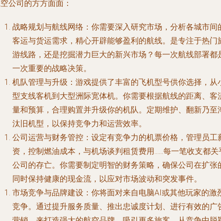
航空公司的方方面面：
战略规划与航线网络
：你需要深入研究市场，分析各城市间
客运与货运需求，精心开辟能够盈利的航线。是专注于热门
游线路，还是挖掘潜力巨大的新兴市场？每一次航线部署都
一次重要的战略决策。
机队管理与升级
：游戏提供了丰富的飞机型号供你选择，从
型支线客机到大型洲际宽体机。你需要根据航线的距离、客
量和预算，合理购置并升级你的机队。定期维护、翻新乃至
汰旧机型，以保持竞争力和运营效率。
公司运营与财务管控
：设定有竞争力的机票价格，管理员工
资，控制燃油成本，与机场谈判租赁费用……每一笔收支都关
公司的存亡。你需要制定明智的财务策略，确保公司在扩张
同时保持健康的现金流，以应对市场波动和突发事件。
市场竞争与品牌建设
：你将面对来自电脑AI或其他玩家的激
竞争。通过提升服务质量、推出忠诚度计划、进行有效的广
营销，来打造强大的航空品牌，吸引更多旅客，从竞争中脱