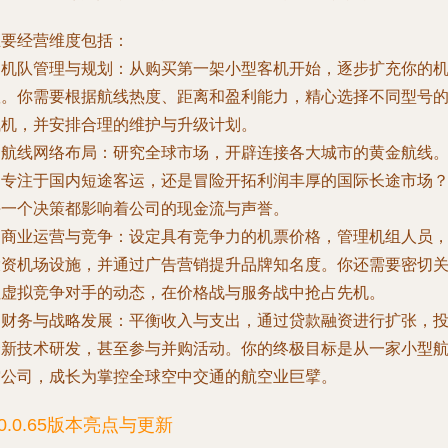
主要经营维度包括：
.
机队管理与规划
：从购买第一架小型客机开始，逐步扩充你的
队。你需要根据航线热度、距离和盈利能力，精心选择不同型号
飞机，并安排合理的维护与升级计划。
.
航线网络布局
：研究全球市场，开辟连接各大城市的黄金航线
是专注于国内短途客运，还是冒险开拓利润丰厚的国际长途市场
每一个决策都影响着公司的现金流与声誉。
.
商业运营与竞争
：设定具有竞争力的机票价格，管理机组人员
投资机场设施，并通过广告营销提升品牌知名度。你还需要密切
注虚拟竞争对手的动态，在价格战与服务战中抢占先机。
.
财务与战略发展
：平衡收入与支出，通过贷款融资进行扩张，
资新技术研发，甚至参与并购活动。你的终极目标是从一家小型
空公司，成长为掌控全球空中交通的航空业巨擘。
0.0.65版本亮点与更新