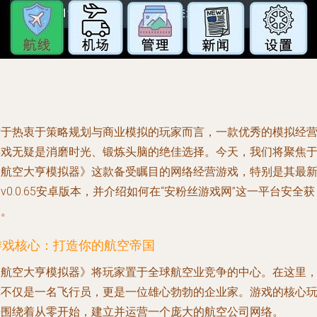
对于热衷于策略规划与商业模拟的玩家而言，一款优秀的模拟经
游戏无疑是消磨时光、锻炼头脑的绝佳选择。今天，我们将聚焦
《航空大亨模拟器》这款备受瞩目的网络经营游戏，特别是其最
v0.0.65安卓版本，并介绍如何在“安粉丝游戏网”这一平台安全获
取。
游戏核心：打造你的航空帝国
《航空大亨模拟器》将玩家置于全球航空业竞争的中心。在这里
你不仅是一名飞行员，更是一位雄心勃勃的企业家。游戏的核心
法围绕着从零开始，建立并运营一个庞大的航空公司网络。